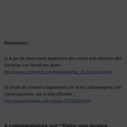
Remarques
:
1) le jus de raisin aurait également des vertus anti-adhésion des
bactéries sur l’email des dents :
http://www.certiferme.com/sante/bienfait_de-19-raisin.html
2) L’huile de sésame a également une action anticariogène (anti
caries) prouvée, voir le blog d’Estelle :
http://www.holodent.com/article-21583850.html
4 commentaires sur “Faire son propre