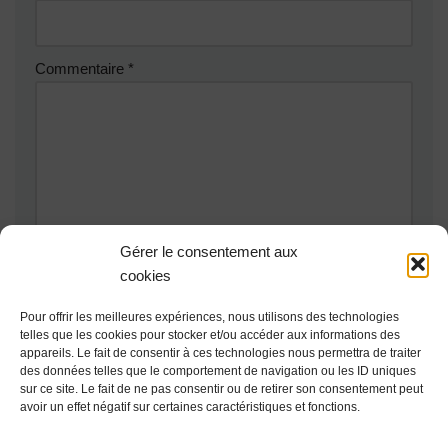
Commentaire
*
Gérer le consentement aux
cookies
Pour offrir les meilleures expériences, nous utilisons des technologies
telles que les cookies pour stocker et/ou accéder aux informations des
appareils. Le fait de consentir à ces technologies nous permettra de traiter
des données telles que le comportement de navigation ou les ID uniques
Ce site utilise Akismet pour réduire les indésirables.
En savoir
sur ce site. Le fait de ne pas consentir ou de retirer son consentement peut
avoir un effet négatif sur certaines caractéristiques et fonctions.
plus sur la façon dont les données de vos commentaires sont
traitées
.