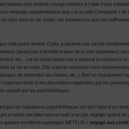
rement depuis mon sixième voyage intérieur à l’aide d’une subs
 et un message supplémentaire que « tu es prêt Christophe » de 
u as vécu dans ta vie, toutes ces expériences qui t’ont suffisam
t que cette jeune femme, Carla, a observé une sacrée transformat
expérience (beaucoup d’anxiété et peur de la mort notamment, pe
néral, etc…) et en contre partie elle a observé la naissance d’
endre sa vie en main. Elle a fait de nouveaux choix fondamentaux
poque, de reprendre ses études, etc..). Bref un changement rac
en lisant les récits et les descriptions rapportées par les person
ie assisté par les psychédéliques.
ant pas les substances psychédéliques ont fait l’objet d’un nom
ues et selon moi elles sont un outil à ne pas négliger quand on a 
les quatres excellents reportages NETFLIX «
voyage aux confins