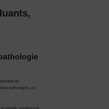
luants,
 pathologie
possible de
lles pathologies, ça
 le monde, souvent par