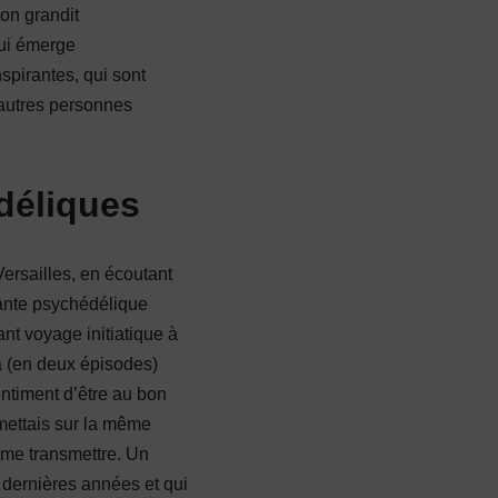
on grandit
qui émerge
spirantes, qui sont
 autres personnes
édéliques
ersailles, en écoutant
ante psychédélique
t voyage initiatique à
rla (en deux épisodes)
entiment d’être au bon
mettais sur la même
 me transmettre. Un
dernières années et qui