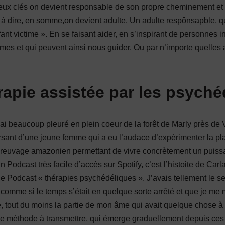
eux clés on devient responsable de son propre cheminement et 
 à dire, en somme,on devient adulte. Un adulte respônsapble, 
ant victime ». En se faisant aider, en s’inspirant de personnes in
mes et qui peuvent ainsi nous guider. Ou par n’importe quelles
apie assistée par les psych
ai beaucoup pleuré en plein coeur de la forêt de Marly près de V
sant d’une jeune femme qui a eu l’audace d’expérimenter la pl
euvage amazonien permettant de vivre concrètement un puissan
 un Podcast très facile d’accès sur Spotify, c’est l’histoite de Ca
de Podcast « thérapies psychédéliques ». J’avais tellement le s
comme si le temps s’était en quelque sorte arrêté et que je me 
tout du moins la partie de mon âme qui avait quelque chose à
e méthode à transmettre, qui émerge graduellement depuis ces 