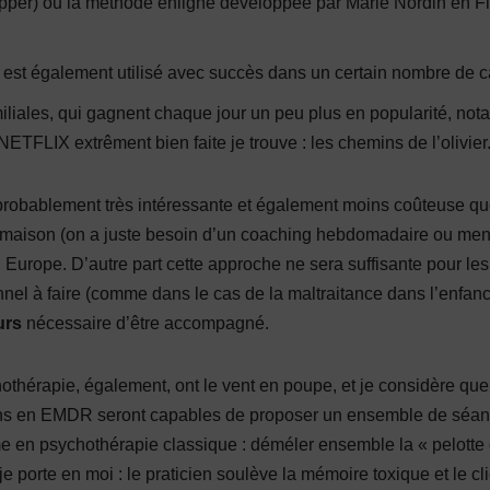
er) ou la méthode enligne développée par Marie Nordin en Fi
 est également utilisé avec succès dans un certain nombre de c
miliales, qui gagnent chaque jour un peu plus en popularité, no
NETFLIX extrêment bien faite je trouve : les chemins de l’olivier
obablement très intéressante et également moins coûteuse qu
la maison (on a juste besoin d’un coaching hebdomadaire ou men
 Europe. D’autre part cette approche ne sera suffisante pour le
nnel à faire (comme dans le cas de la maltraitance dans l’enfan
urs
nécessaire d’être accompagné.
nothérapie, également, ont le vent en poupe, et je considère que 
ens en EMDR seront capables de proposer un ensemble de séanc
e en psychothérapie classique : déméler ensemble la « pelotte 
porte en moi : le praticien soulève la mémoire toxique et le clien