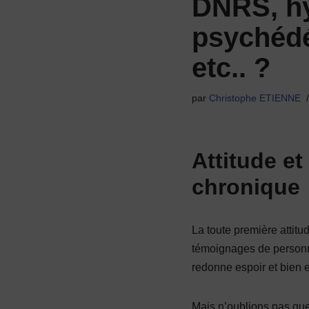
DNRS, h
psychédé
etc.. ?
par
Christophe ETIENNE
Attitude et
chronique
La toute première attit
témoignages de personne
redonne espoir et bien e
Mais n’oublions pas que