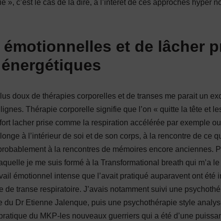
tié », c’est le cas de la dire, à l’intêret de ces approches hyper n
émotionnelles et de lâcher pr
énergétiques
 plus doux de thérapies corporelles et de transes me parait un ex
lignes. Thérapie corporelle signifie que l’on « quitte la tête et 
fort lacher prise comme la respiration accélérée par exemple ou 
longe à l’intérieur de soi et de son corps, à la rencontre de ce q
t probablement à la rencontres de mémoires encore anciennes. 
laquelle je me suis formé à la Transformational breath qui m’a le
ravail émotionnel intense que l’avait pratiqué auparavent ont ét
e de transe respiratoire. J’avais notamment suivi une psychothé
 du Dr Etienne Jalenque, puis une psychothérapie style analy
la pratique du MKP-les nouveaux guerriers qui a été d’une puiss