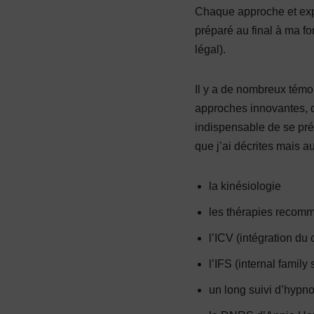
Chaque approche et expé
préparé au final à ma f
légal).
Il y a de nombreux témoi
approches innovantes, do
indispensable de se pré
que j’ai décrites mais au
la kinésiologie
les thérapies recom
l’ICV (intégration du 
l’IFS (internal famil
un long suivi d’hypn