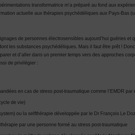
rimentations transformatrice m’a préparé au fond aux expérien
ormation actuelle aux thérapies psychédéliques aux Pays-Bas (u
gnages de personnes électrosensibles aujourd’hui guéries et qui
nt les substances psychédéliques. Mais il faut être prêt ! Donc 
parer et d’aller dans un premier temps vers des approches corpo
ssi de privilégier :
mandées en cas de stress post-traumatique comme l’EMDR par
cycle de vie)
y system) ou la selfthérapie développée par le Dr François Le Do
othérapie par une personne formé au stress post-traumatique