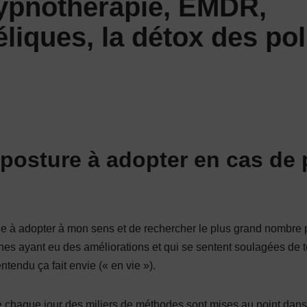
ypnothérapie, EMDR,
liques, la détox des pol
 posture à adopter en cas de
ude à adopter à mon sens et de rechercher le plus grand nombre 
s ayant eu des améliorations et qui se sentent soulagées de te
ntendu ça fait envie (« en vie »).
 chaque jour des miliers de méthodes sont mises au point dans