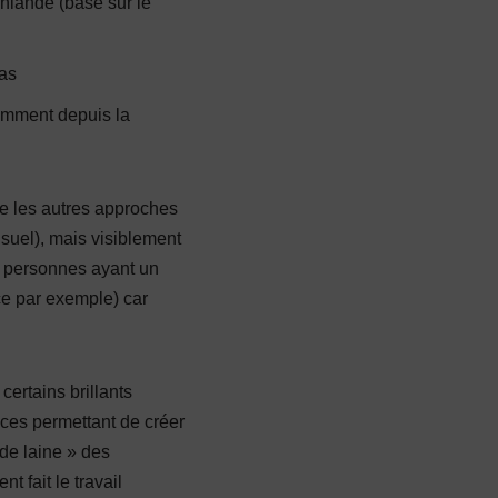
nlande (basé sur le
as
tamment depuis la
.
e les autres approches
suel), mais visiblement
s personnes ayant un
ce par exemple) car
certains brillants
es permettant de créer
de laine » des
t fait le travail