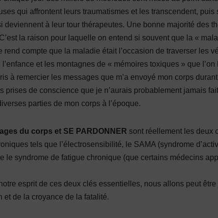
es qui affrontent leurs traumatismes et les transcendent, puis
si deviennent à leur tour thérapeutes. Une bonne majorité des t
’est la raison pour laquelle on entend si souvent que la « mala
 rend compte que la maladie était l’occasion de traverser les vé
e l’enfance et les montagnes de « mémoires toxiques » que l’on 
ris à remercier les messages que m’a envoyé mon corps durant
es prises de conscience que je n’aurais probablement jamais fa
diverses parties de mon corps à l’époque.
ages du corps et SE PARDONNER
sont réellement les deux c
oniques tels que l’électrosensibilité, le SAMA (syndrome d’acti
re le syndrome de fatigue chronique (que certains médecins ap
otre esprit de ces deux clés essentielles, nous allons peut être 
n et de la croyance de la fatalité.