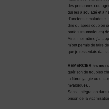
des personnes courageus
qui les a soulagé et ain
d’anciens « malades ». C
dire qu’après coup on se
parfois traumatiques) d
Ainsi moi même j’ai app
m’ont permis de faire d
que je ressentais dans 
REMERCIER les mess
guérison de troubles chr
la fibromyalgie ou enco
myalgique). .
Sans l’intégration dans n
prison de la victimisatio