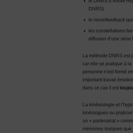
le DNRS d’Annie Hopp
DNRS)
le neurofeedback qui
les constellations fa
diffusion d’une série 
La méthode DNRS est pr
car elle se pratique à 
personne n’est formé en
important travail émotio
dans ce cas il est
toujo
La kinésiologie et l’hyp
kinésiogues ou pratici
un « partenariat » comm
mémoires toxiques que je 