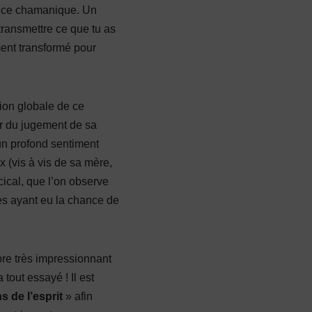
tance chamanique. Un
transmettre ce que tu as
ment transformé pour
ion globale de ce
ur du jugement de sa
un profond sentiment
 (vis à vis de sa mère,
ical, que l’on observe
nes ayant eu la chance de
bre très impressionnant
tout essayé ! Il est
 de l’esprit
» afin