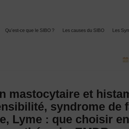
Qu’est-ce que le SIBO ?
Les causes du SIBO
Les Sy
on mastocytaire et hista
nsibilité, syndrome de 
e, Lyme : que choisir en