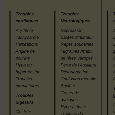
Troubles
Troubles
cardiaques
Neurologiques
Arythmie
Depression
Tachycardie
Sautes d’humeur
Palpitations
Rages soudaines
Angine de
Migraines /maux
p
poitrine
de têtes Vertiges
Hypo ou
Perte de l’équilibre
hypertension
Désorientation
Troubles
Confusion mentale
circulatoires
Anxiété
Crises de
Troubles
paniques
digestifs
Hyperactivité
Gastrite
Troubles du