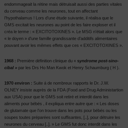
endommageait la rétine mais détruisait aussi des parties vitales
du cerveau comme les neurones, tout en affectant
l’hypothalamus ! Lors d’une étude suivante, il réalisa que le
GMS excitait les neurones au point de les faire exploser et il
créa le terme : « EXCITOTOXINES ». Le MSG n’était alors que
« le doyen » d’une famille grandissante d’additifs alimentaires
pouvant avoir les mêmes effets que ces « EXCITOTOXINES ».
1968 :
Première définition clinique du «
s
y
ndrome post-sino-
cibal »
par les Drs Ho Man Kwok et Henry Schaumburg ( H ).
1970 environ :
Suite á de nombreux rapports le Dr. J.W.
OLNEY insiste auprès de la FDA (Food and Drug Administartion
aux USA) pour que le GMS soit retiré et interdit dans les
aliments pour bébés , il expliqua entre autre que : « Les doses
de glutamate que l’on trouve dans les pots pour bébés ou les
soupes toutes préparées sont suffisantes, [..], pour détruire les
neurones du cerveau [..]. » Le GMS fut donc interdit dans les