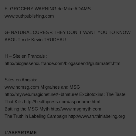
F- GROCERY WARNING de Mike ADAMS
www.truthpublishing.com
G- NATURAL CURES « THEY DON’ T WANT YOU TO KNOW
ABOUT » de Kevin TRUDEAU
H – Site en Francais :
http://biogassendi.ifrance.com/biogassendi/glutamatefr.htm
Sites en Anglais:
www.nomsg.com Migraines and MSG
http://myweb.magicnet.net/~btnature/ Excitotoxins: The Taste
That Kills http://healthpress.com/aspartame.html
Battling the MSG Myth http://www.msgmyth.com
The Truth in Labeling Campaign http://www.truthinlabeling.org
L’ASPARTAME