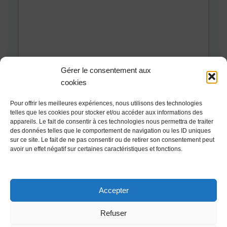
Gérer le consentement aux
cookies
Pour offrir les meilleures expériences, nous utilisons des technologies
telles que les cookies pour stocker et/ou accéder aux informations des
appareils. Le fait de consentir à ces technologies nous permettra de traiter
Ce site utilise Akismet pour réduire les indésirables.
En savoir
des données telles que le comportement de navigation ou les ID uniques
plus sur la façon dont les données de vos commentaires sont
sur ce site. Le fait de ne pas consentir ou de retirer son consentement peut
avoir un effet négatif sur certaines caractéristiques et fonctions.
traitées
.
Accepter
Refuser