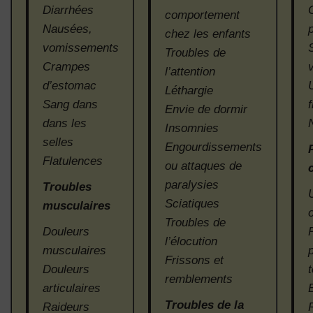
Diarrhées
comportement
Nausées,
chez les enfants
vomissements
Troubles de
Crampes
l’attention
d’estomac
Léthargie
Sang dans
Envie de dormir
dans les
Insomnies
selles
Engourdissements
Flatulences
ou attaques de
paralysies
Troubles
Sciatiques
musculaires
Troubles de
Douleurs
l’élocution
musculaires
p
Frissons et
Douleurs
remblements
articulaires
Troubles de la
Raideurs