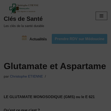
Aller
Clés de Santé
au
contenu
Les clés de la santé durable
Prendre RDV sur Médoucine
Actualités
Glutamate et Aspartame
par
Christophe ETIENNE
LE GLUTAMATE MONOSODIQUE (GMS) ou le E 621
Qu’est ce que c’est ?