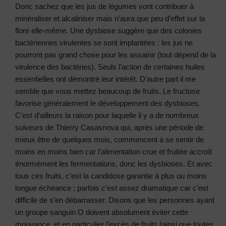
Donc sachez que les jus de légumes vont contribuer à
minéraliser et alcaliniser mais n’aura que peu d’effet sur la
flore elle-même. Une dysbiose suggère que des colonies
bactériennes virulentes se sont implantées : les jus ne
pourront pas grand chose pour les assainir (tout dépend de la
virulence des bactéries). Seuls l’action de certaines huiles
essentielles ont démontré leur intérêt. D’autre part il me
semble que vous mettez beaucoup de fruits. Le fructose
favorise généralement le développement des dysbioses.
C’est d’ailleurs la raison pour laquelle il y a de nombreux
suiveurs de Thierry Casasnova qui, après une période de
mieux être de quelques mois, commencent à se sentir de
moins en moins bien car l’alimentation crue et fruitée accroît
énormément les fermentations, donc les dysbioses. Et avec
tous ces fruits, c’est la candidose garantie à plus ou moins
longue échéance ; parfois c’est assez dramatique car c’est
difficile de s’en débarrasser. Disons que les personnes ayant
un groupe sanguin O doivent absolument éviter cette
mouvance, et en particulier l’excès de fruits (ainsi que toutes