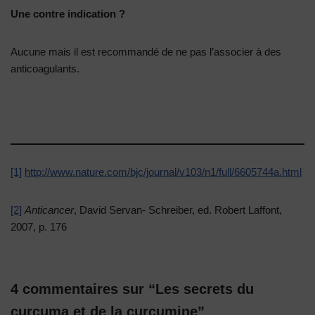
Une contre indication ?
Aucune mais il est recommandé de ne pas l’associer à des
anticoagulants.
[1]
http://www.nature.com/bjc/journal/v103/n1/full/6605744a.html
[2]
Anticancer
, David Servan- Schreiber, ed. Robert Laffont,
2007, p. 176
4 commentaires sur “Les secrets du
curcuma et de la curcumine”