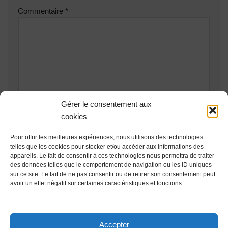
Commentaire
*
Gérer le consentement aux
cookies
Pour offrir les meilleures expériences, nous utilisons des technologies
telles que les cookies pour stocker et/ou accéder aux informations des
appareils. Le fait de consentir à ces technologies nous permettra de traiter
des données telles que le comportement de navigation ou les ID uniques
Ce site utilise Akismet pour réduire les indésirables.
En savoir
sur ce site. Le fait de ne pas consentir ou de retirer son consentement peut
avoir un effet négatif sur certaines caractéristiques et fonctions.
plus sur la façon dont les données de vos commentaires sont
traitées
.
Accepter