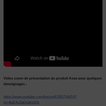
Video zoom de présentation du produit Asea avec quelques
témoignages :
https://www.youtube.com/live/xwR7B57VWT4?
si=4tqE4yZaDxbKzlOh