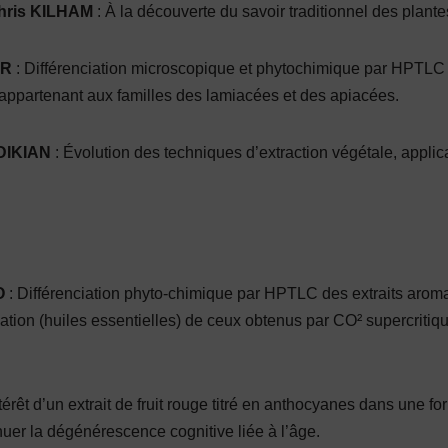
hris KILHAM
: À la dé­couverte du savoir traditionnel des plante
ER
: Différenciation microscopique et phytochimique par HPTLC
e appartenant aux familles des lamiacées et des apiacées.
DIKIAN
: Évolution des techniques d’extraction végétale, applic
O
: Différenciation phyto-chimique par HPTLC des extraits arom
lation (huiles essentielles) de ceux obtenus par CO² supercritiqu
térêt d’un extrait de fruit rouge titré en anthocyanes dans une f
nuer la dégénéres­cence cognitive liée à l’âge.