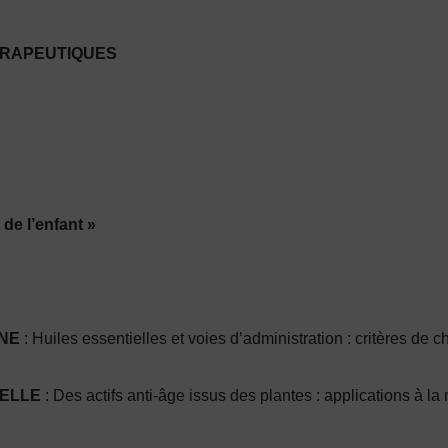
ÉRAPEUTIQUES
de l’enfant »
NNE
: Huiles essen­tielles et voies d’administration : critères de c
RELLE
: Des actifs anti-âge issus des plantes : applications à l