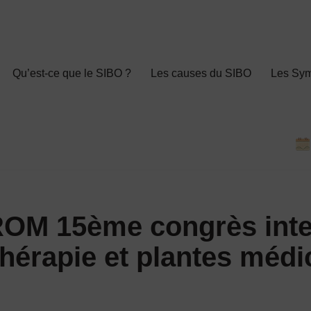
Qu’est-ce que le SIBO ?
Les causes du SIBO
Les Sy
M 15ème congrès inter
hérapie et plantes médi