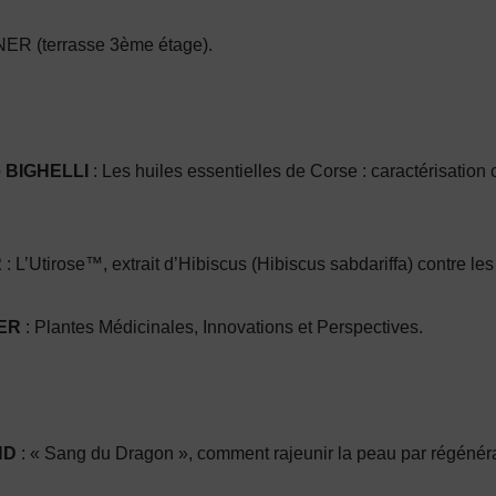
 (terrasse 3ème étage).
e BIGHELLI
: Les huiles essentielles de Corse : caractérisation 
R
: L’Utirose™, extrait d’Hibiscus (Hibiscus sabdariffa) contre les 
IER
: Plantes Médicinales, Innovations et Perspectives.
ND
: « Sang du Dragon », comment rajeunir la peau par régéné­r