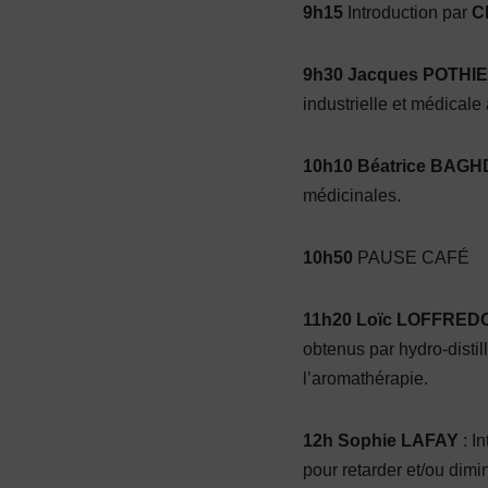
9h15
Introduction par
C
9h30 Jacques POTHI
indus­trielle et médical
10h10 Béatrice BAGH
médicinales.
10h50
PAUSE CAFÉ
11h20 Loïc LOFFRED
obtenus par hydro-distil
l’aromathérapie.
12h Sophie LAFAY
: In
pour retarder et/ou dimi