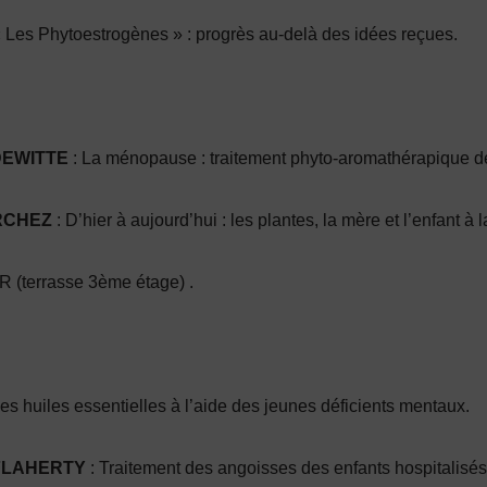
 Les Phytoestrogènes » : progrès au-delà des idées reçues.
DEWITTE
: La ménopause : traitement phyto-aromathérapique de
URCHEZ
: D’hier à au­jourd’hui : les plantes, la mère et l’enfant à
terrasse 3ème étage) .
es huiles essentielles à l’aide des jeunes déficients mentaux.
 FLAHERTY
: Traitement des angoisses des enfants hospitalisés