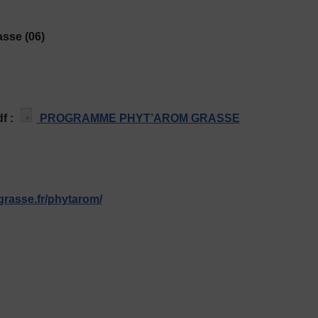
asse (06)
df :
PROGRAMME PHYT’AROM GRASSE
-grasse.fr/phytarom/