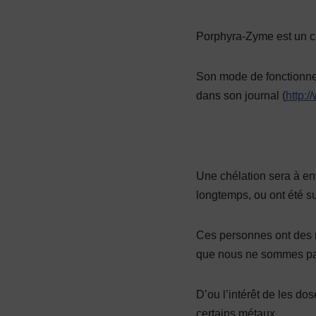
Porphyra-Zyme est un ch
Son mode de fonctionnem
dans son journal (
http:
Une chélation sera à e
longtemps, ou ont été s
Ces personnes ont des r
que nous ne sommes pas 
D’ou l’intérêt de les do
certains métaux.