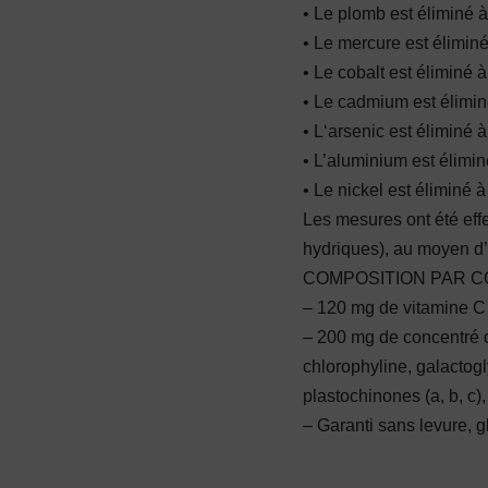
• Le plomb est éliminé 
• Le mercure est élimin
• Le cobalt est éliminé 
• Le cadmium est élimi
• L‘arsenic est éliminé 
• L’aluminium est élimi
• Le nickel est éliminé 
Les mesures ont été eff
hydriques), au moyen d
COMPOSITION PAR 
– 120 mg de vitamine C
– 200 mg de concentré de
chlorophyline, galactogl
plastochinones (a, b, c),
– Garanti sans levure, g