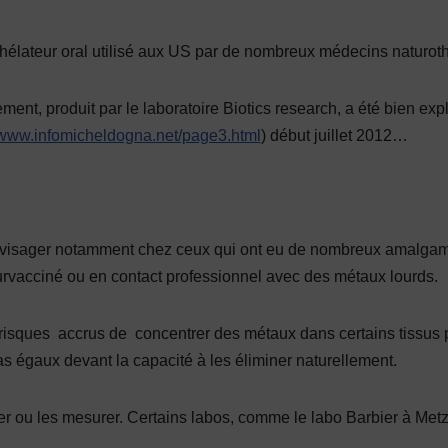
élateur oral utilisé aux US par de nombreux médecins naturot
ent, produit par le laboratoire Biotics research, a été bien ex
//www.infomicheldogna.net/page3.html
) début juillet 2012…
nvisager notamment chez ceux qui ont eu de nombreux amalgam
urvacciné ou en contact professionnel avec des métaux lourds.
isques accrus de concentrer des métaux dans certains tissus pro
égaux devant la capacité à les éliminer naturellement.
ser ou les mesurer. Certains labos, comme le labo Barbier à Met