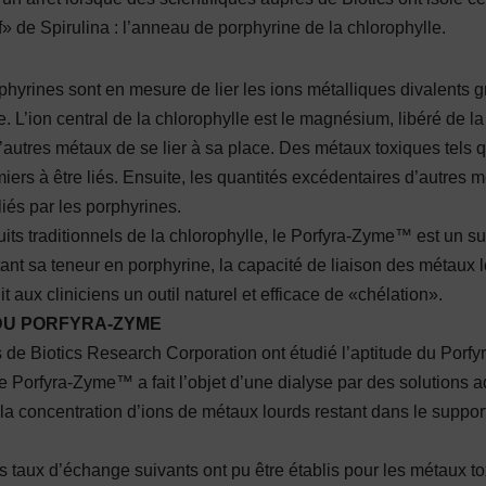
» de Spirulina : l’anneau de porphyrine de la chlorophylle.
rphyrines sont en mesure de lier les ions métalliques divalents
e. L’ion central de la chlorophylle est le magnésium, libéré de la
’autres métaux de se lier à sa place. Des métaux toxiques tels 
miers à être liés. Ensuite, les quantités excédentaires d’autres 
liés par les porphyrines.
its traditionnels de la chlorophylle, le Porfyra-Zyme™ est un 
nt sa teneur en porphyrine, la capacité de liaison des métaux 
 aux cliniciens un outil naturel et efficace de «chélation».
DU PORFYRA-ZYME
 de Biotics Research Corporation ont étudié l’aptitude du Porfy
Le Porfyra-Zyme™ a fait l’objet d’une dialyse par des solutions
la concentration d’ions de métaux lourds restant dans le support
les taux d’échange suivants ont pu être établis pour les métaux to