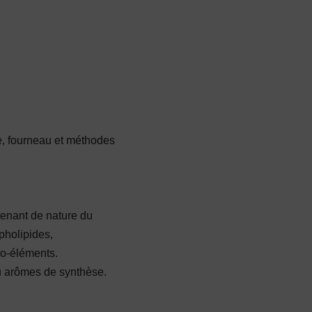
e, fourneau et méthodes
tenant de nature du
pholipides,
igo-éléments.
ou arômes de synthèse.