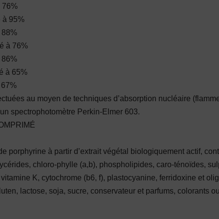
à 76%
é à 95%
à 88%
né à 76%
à 86%
né à 65%
à 67%
ectuées au moyen de techniques d’absorption nucléaire (flamm
’un spectrophotomètre Perkin-Elmer 603.
COMPRIMÉ
 porphyrine à partir d’extrait végétal biologiquement actif, con
ycérides, chloro-phylle (a,b), phospholipides, caro-ténoïdes, sul
 vitamine K, cytochrome (b6, f), plastocyanine, ferridoxine et ol
luten, lactose, soja, sucre, conservateur et parfums, colorants 