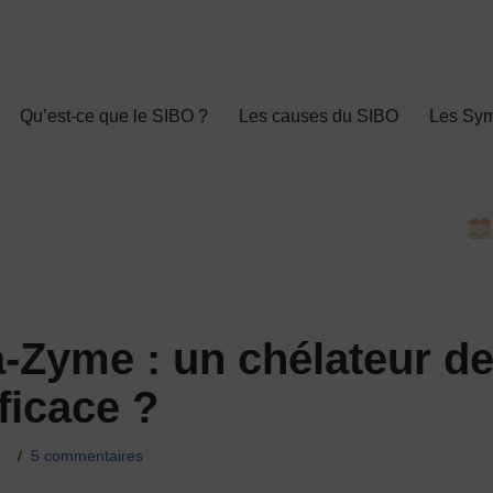
Qu’est-ce que le SIBO ?
Les causes du SIBO
Les Sy
-Zyme : un chélateur d
ficace ?
5 commentaires