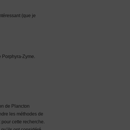
ntéressant (que je
de Porphyra-Zyme.
ion de Plancton
endre les méthodes de
t pour cette recherche.
 qu’ils ont considéré