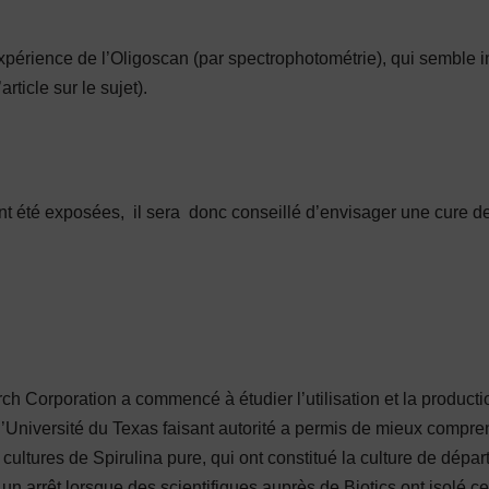
xpérience de l’Oligoscan (par spectrophotométrie), qui semble i
article sur le sujet).
t été exposées, il sera donc conseillé d’envisager une cure 
ch Corporation a commencé à étudier l’utilisation et la product
 l’Université du Texas faisant autorité a permis de mieux compr
 cultures de Spirulina pure, qui ont constitué la culture de dépar
n arrêt lorsque des scientifiques auprès de Biotics ont isolé ce