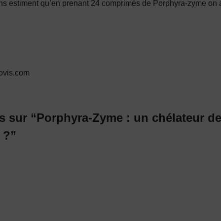
s estiment qu’en prenant 24 comprimés de Porphyra-zyme on a
ovis.com
s sur “Porphyra-Zyme : un chélateur d
 ?”