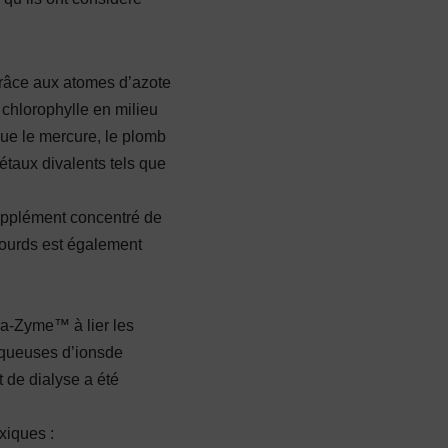
 grâce aux atomes d’azote
 chlorophylle en milieu
que le mercure, le plomb
métaux divalents tels que
supplément concentré de
lourds est également
ra-Zyme™ à lier les
 aqueuses d’ionsde
 de dialyse a été
xiques :