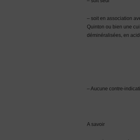
– soit seul
– soit en association a
Quinton ou bien une cui
déminéralisées, en acid
– Aucune contre-indicat
A savoir