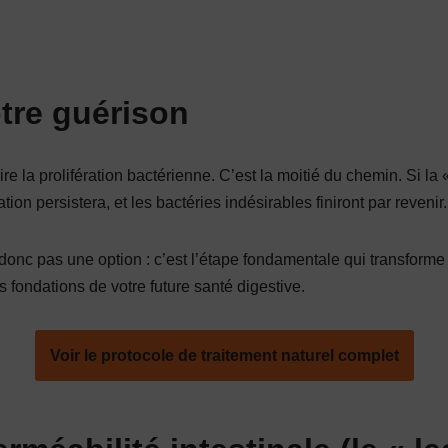
otre guérison
re la prolifération bactérienne. C’est la moitié du chemin. Si la
ion persistera, et les bactéries indésirables finiront par revenir.
st donc pas une option : c’est l’étape fondamentale qui transfo
es fondations de votre future santé digestive.
Voir le protocole de traitement naturel complet