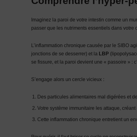
Comprendre l’hyper-per
Imaginez la paroi de votre intestin comme un mur d
passer que les nutriments essentiels dans votre c
L’inflammation chronique causée par le SIBO agi
jonctions de se desserrer) et la
LBP
(lipopolysac
se fissure, et la paroi devient une « passoire » : c
S’engage alors un cercle vicieux :
Des particules alimentaires mal digérées et de
Votre système immunitaire les attaque, créant 
Cette inflammation chronique entretient un en
Pour guérir, il faut briser ce cycle en reconstruisa