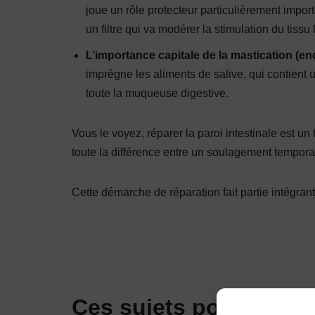
joue un rôle protecteur particulièrement impor
un filtre qui va modérer la stimulation du tissu
L’importance capitale de la mastication (enc
imprègne les aliments de salive, qui contien
toute la muqueuse digestive.
Vous le voyez, réparer la paroi intestinale est u
toute la différence entre un soulagement tempora
Cette démarche de réparation fait partie intégran
Ces sujets pourraient 