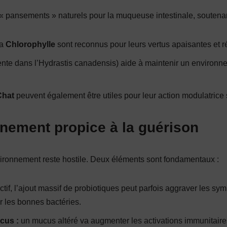
« pansements » naturels pour la muqueuse intestinale, soutenan
la
Chlorophylle
sont reconnus pour leurs vertus apaisantes et r
nte dans l’Hydrastis canadensis) aide à maintenir un environne
Chat
peuvent également être utiles pour leur action modulatrice s
onnement propice à la guérison
environnement reste hostile. Deux éléments sont fondamentaux :
if, l’ajout massif de probiotiques peut parfois aggraver les sym
ur les bonnes bactéries.
ucus :
un mucus altéré va augmenter les activations immunitair