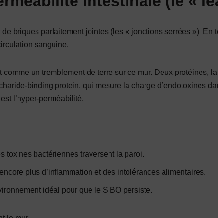
méabilité intestinale (le « le
e briques parfaitement jointes (les « jonctions serrées »). En te
irculation sanguine.
t comme un tremblement de terre sur ce mur. Deux protéines, l
charide-binding protein, qui mesure la charge d’endotoxines da
’est l’hyper-perméabilité.
s toxines bactériennes traversent la paroi.
encore plus d’inflammation et des intolérances alimentaires.
vironnement idéal pour que le SIBO persiste.
nt le mur.