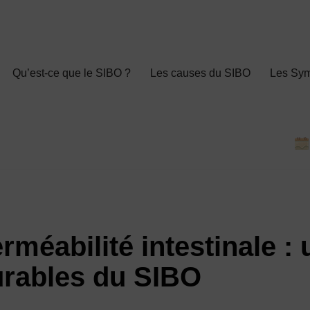
Qu’est-ce que le SIBO ?
Les causes du SIBO
Les Sy
rméabilité intestinale :
urables du SIBO