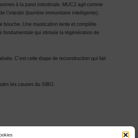
 toxines à la paroi intestinale. MUC2 agit comme
 l’intestin (barrière immunitaire intelligente).
e bouche. Une mastication lente et complète
e fondamentale qui stimule la régénération de
isée. C’est cette étape de reconstruction qui fait
toutes les causes du SIBO.
ookies