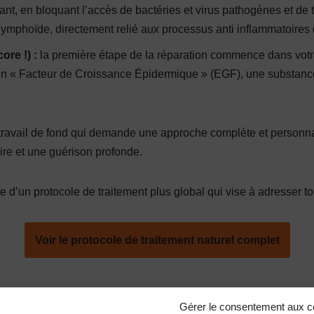
tant, en bloquant l’accès de bactéries et virus pathogènes et de
 lymphoïde, directement relié aux processus anti inflammatoires de
ore !) :
la première étape de la réparation commence dans votr
t un « Facteur de Croissance Épidermique » (EGF), une substanc
n travail de fond qui demande une approche complète et personnal
ire et une guérison profonde.
te d’un protocole de traitement plus global qui vise à adresser 
Voir le protocole de traitement naturel complet
vous intéresser
Gérer le consentement aux c