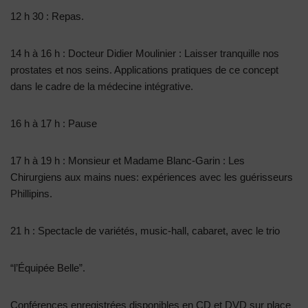
12 h 30 : Repas.
14 h à 16 h : Docteur Didier Moulinier : Laisser tranquille nos
prostates et nos seins. Applications pratiques de ce concept
dans le cadre de la médecine intégrative.
16 h à 17 h : Pause
17 h à 19 h : Monsieur et Madame Blanc-Garin : Les
Chirurgiens aux mains nues: expériences avec les guérisseurs
Phillipins.
21 h : Spectacle de variétés, music-hall, cabaret, avec le trio
“l’Équipée Belle”.
Conférences enregistrées disponibles en CD et DVD sur place