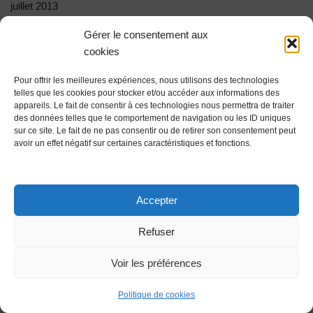
juillet 2013
Gérer le consentement aux
Nom…………………………………………………………………
cookies
…………. Prénom
……………………………………………………………..
Pour offrir les meilleures expériences, nous utilisons des technologies
telles que les cookies pour stocker et/ou accéder aux informations des
appareils. Le fait de consentir à ces technologies nous permettra de traiter
Adresse
des données telles que le comportement de navigation ou les ID uniques
………………………………………………………………………
sur ce site. Le fait de ne pas consentir ou de retirer son consentement peut
avoir un effet négatif sur certaines caractéristiques et fonctions.
………………………………………………………………………
…………
Accepter
Code Postal
………………………………………………………….. Ville
Refuser
……………………………………………………………………..
Voir les préférences
Tél……………………………………………………………………
……………. Fax ou
Politique de cookies
email………………………………………………..