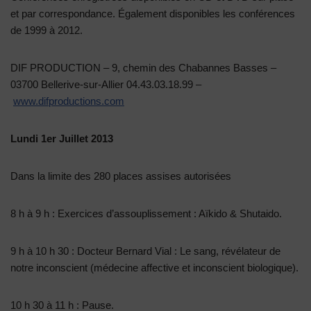
et par correspondance. Également disponibles les conférences
de 1999 à 2012.
DIF PRODUCTION – 9, chemin des Chabannes Basses –
03700 Bellerive-sur-Allier 04.43.03.18.99 –
www.difproductions.com
Lundi 1er Juillet 2013
Dans la limite des 280 places assises autorisées
8 h à 9 h : Exercices d’assouplissement : Aïkido & Shutaido.
9 h à 10 h 30 : Docteur Bernard Vial : Le sang, révélateur de
notre inconscient (médecine affective et inconscient biologique).
10 h 30 à 11 h : Pause.