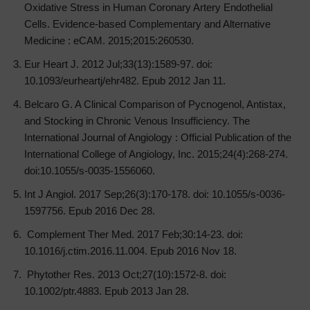
Oxidative Stress in Human Coronary Artery Endothelial
Cells. Evidence-based Complementary and Alternative
Medicine : eCAM. 2015;2015:260530.
Eur Heart J. 2012 Jul;33(13):1589-97. doi:
10.1093/eurheartj/ehr482. Epub 2012 Jan 11.
Belcaro G. A Clinical Comparison of Pycnogenol, Antistax,
and Stocking in Chronic Venous Insufficiency. The
International Journal of Angiology : Official Publication of the
International College of Angiology, Inc. 2015;24(4):268-274.
doi:10.1055/s-0035-1556060.
Int J Angiol. 2017 Sep;26(3):170-178. doi: 10.1055/s-0036-
1597756. Epub 2016 Dec 28.
Complement Ther Med. 2017 Feb;30:14-23. doi:
10.1016/j.ctim.2016.11.004. Epub 2016 Nov 18.
Phytother Res. 2013 Oct;27(10):1572-8. doi:
10.1002/ptr.4883. Epub 2013 Jan 28.