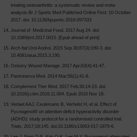
treating osteoarthritis: a systematic review and meta-
analysis Br J Sports Med Published Online First: 10 October
2017. doi: 10.1136/bjsports-2016-097333
Journal of Medicinal Food. 2017 Aug 24. doi:
10.1089/jmf.2017.0015. [Epub ahead of print]
Arch Ital Urol Androl. 2015 Sep 30;87(3):190-3. doi:
10.4081/aiua.2015.3.190.
Ostomy Wound Manage. 2017 Apr;63(4):41-47.
Panminerva Med. 2014 Mar;56(1):41-8.
Complement Ther Med. 2017 Feb;30:14-23. doi:
10.1016/j.ctim.2016.11.004. Epub 2016 Nov 18.
Verlaet AAJ, Ceulemans B, Verhelst H, et al. Effect of
Pycnogenol® on attention-deficit hyperactivity disorder
(ADHD): study protocol for a randomised controlled trial.
Trials. 2017;18:145. doi:10.1186/s13063-017-1879-6.
Lee J, Nam D-E, Kim O-K, Lee M-Y. Pycnogenol attenuates