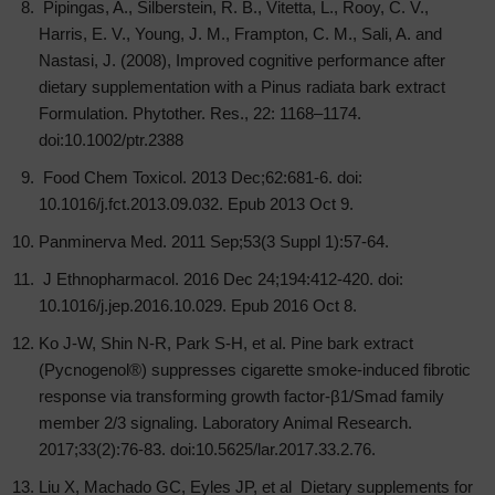
Pipingas, A., Silberstein, R. B., Vitetta, L., Rooy, C. V.,
Harris, E. V., Young, J. M., Frampton, C. M., Sali, A. and
Nastasi, J. (2008), Improved cognitive performance after
dietary supplementation with a Pinus radiata bark extract
Formulation. Phytother. Res., 22: 1168–1174.
doi:10.1002/ptr.2388
Food Chem Toxicol. 2013 Dec;62:681-6. doi:
10.1016/j.fct.2013.09.032. Epub 2013 Oct 9.
Panminerva Med. 2011 Sep;53(3 Suppl 1):57-64.
J Ethnopharmacol. 2016 Dec 24;194:412-420. doi:
10.1016/j.jep.2016.10.029. Epub 2016 Oct 8.
Ko J-W, Shin N-R, Park S-H, et al. Pine bark extract
(Pycnogenol®) suppresses cigarette smoke-induced fibrotic
response via transforming growth factor-β1/Smad family
member 2/3 signaling. Laboratory Animal Research.
2017;33(2):76-83. doi:10.5625/lar.2017.33.2.76.
Liu X, Machado GC, Eyles JP, et al Dietary supplements for