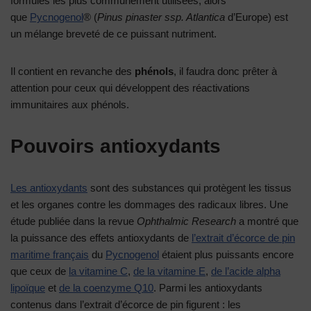
formules les plus communément utilisées, alors
que
Pycnogenol
® (
Pinus pinaster ssp. Atlantica
d’Europe) est
un mélange breveté de ce puissant nutriment.
Il contient en revanche des
phénols
, il faudra donc prêter à
attention pour ceux qui développent des réactivations
immunitaires aux phénols.
Pouvoirs antioxydants
Les antioxydants
sont des substances qui protègent les tissus
et les organes contre les dommages des radicaux libres. Une
étude publiée dans la revue
Ophthalmic Research
a montré que
la puissance des effets antioxydants de
l’extrait d’écorce de pin
maritime français
du
Pycnogenol
étaient plus puissants encore
que ceux de
la vitamine C
,
de la vitamine E
,
de l’acide alpha
lipoïque
et
de la coenzyme Q10
. Parmi les antioxydants
contenus dans l’extrait d’écorce de pin figurent : les