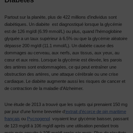
Partout sur la planète, plus de 422 millions d’individus sont
diabétiques. Un diabète est diagnostiqué lorsque la glycémie
est de 126 mg/dl (6.99 mmol/L) ou plus, quand l’hémoglobine
glyquée a un taux supérieur à 6.5% ou que la glycémie aléatoire
dépasse 200 mg/dl (11.1 mmol/L). Un diabète cause des
dommages au cerveau, aux nerfs, aux tissus, aux yeux, au
cœur et aux reins. Lorsque la glycémie est élevée, les parois
des artères sont endommagées, ce qui peut entraîner une
obstruction des artères, une attaque cérébrale ou une crise
cardiaque. Le diabète augmente aussi les risques de cancer et
de contraction de la maladie d’Alzheimer.
Une étude de 2013 a trouvé que les sujets qui prenaient 150 mg
par jour d’une forme brevetée d
‘extrait d’écorce de pin maritime
français
ou
Pycnogenol
voyaient leur glycémie baisser, passant
de 123 mg/dl à 106 mg/dl après une utilisation pendant trois
mois puis ensuite à 105 mg/dl après six mois. Plus de résultats