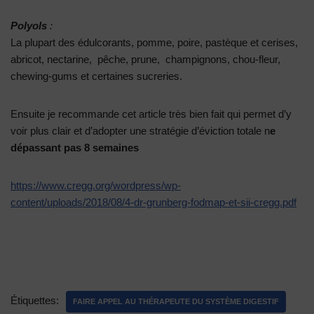
Polyols
:
La plupart des édulcorants, pomme, poire, pastèque et cerises,
abricot, nectarine, pêche, prune, champignons, chou-fleur,
chewing-gums et certaines sucreries.
Ensuite je recommande cet article très bien fait qui permet d’y
voir plus clair et d’adopter une stratégie d’éviction totale n
e
dépassant pas 8 semaines
https://www.cregg.org/wordpress/wp-
content/uploads/2018/08/4-dr-grunberg-fodmap-et-sii-cregg.pdf
Étiquettes:
FAIRE APPEL AU THÉRAPEUTE DU SYSTÈME DIGESTIF