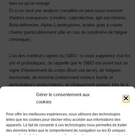
bien ce qu’on mange
Et si on veut une analyse complète on peut aussi mesurer
d’autres marqueurs: zonuline, calprotectine, IgA sécrétoires,
Béta-défensine, Alpha-1-antitrypsine, acides gras à courte
chaîne (particulièrement utile en cas de syndrome de fatigue
chronique) :
L’un des meilleurs signes du SIBO : si vous supportez mal les
pré et probiotiques. Je rappelle que le SIBO est avant tout un
signe d’épuisement du corps (Burn out larvé), de fatigues
hormonale, de toxémie (notamment métaux lourds et
perturbateurs endocriniens), et cliniquement parlant, très lié à
la présence anormale d’histamine ou de capacité de la
Gérer le consentement aux
dégrader (cf les travaux du Dr Lucie Wetchoko sur sa page
cookies
Facebook).
Pour offrir les meilleures expériences, nous utilisons des technologies
telles que les cookies pour stocker et/ou accéder aux informations des
appareils. Le fait de consentir à ces technologies nous permettra de traiter
des données telles que le comportement de navigation ou les ID uniques